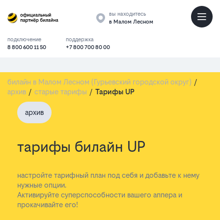
вы находитесь
в Малом Лесном
подключение
поддержка
8 800 600 11 50
+7 800 700 80 00
билайн в Малом Лесном (Гурьевский городской округ)
/
архив
/
старые тарифы
/
Тарифы UP
архив
тарифы билайн UP
настройте тарифный план под себя и добавьте к нему
нужные опции.
Активируйте суперспособности вашего аппера и
прокачивайте его!