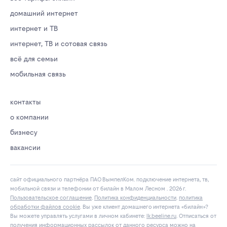
домашний интернет
интернет и ТВ
интернет, ТВ и сотовая связь
всё для семьи
мобильная связь
контакты
о компании
бизнесу
вакансии
сайт официального партнёра ПАО ВымпелКом. подключение интернета, тв,
мобильной связи и телефонии от билайн в Малом Лесном . 2026 г.
Пользовательское соглашение
.
Политика конфиденциальности
.
политика
обработки файлов cookie
. Вы уже клиент домашнего интернета «билайн»?
Вы можете управлять услугами в личнoм кaбинeтe:
lk.bееlinе.ru
. Отписаться от
получения
информационных рассылок
от данного ресурса можно на