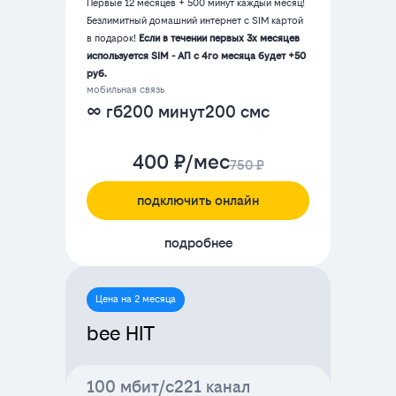
Первые 12 месяцев + 500 минут каждый месяц!
Безлимитный домашний интернет с SIM картой
в подарок!
Если в течении первых 3х месяцев
используется SIM - АП с 4го месяца будет +50
руб.
мобильная связь
∞ гб
200 минут
200 смс
400 ₽/мес
750 ₽
подключить онлайн
подробнее
Цена на 2 месяца
bee HIT
100 мбит/с
221 канал