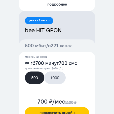
подробнее
Цена на 2 месяца
bee HIT GPON
500 мбит/с
221 канал
мобильная связь
∞ гб
700 минут
700 смс
домашний интернет (мбит/с)
500
1000
700 ₽/мес
1100 ₽
подключить онлайн